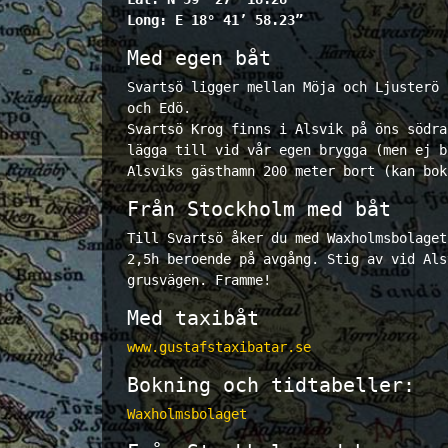
Long: E 18° 41’ 58.23”
Med egen båt
Svartsö ligger mellan Möja och Ljusterö 
och Edö.
Svartsö Krog finns i Alsvik på öns södra
lägga till vid vår egen brygga (men ej b
Alsviks gästhamn 200 meter bort (kan bok
Från Stockholm med båt
Till Svartsö åker du med Waxholmsbolaget
2,5h beroende på avgång. Stig av vid Als
grusvägen. Framme!
Med taxibåt
www.gustafstaxibatar.se
Bokning och tidtabeller:
Waxholmsbolaget