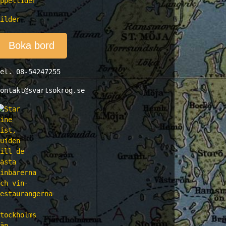
ppettider
ilder
Boka bord
el. 08-54247255
ontakt@svartsokrog.se