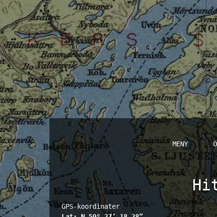
MENY
Ö
Hi
GPS-koordinater
Lat: N 59° 27’ 18.28”